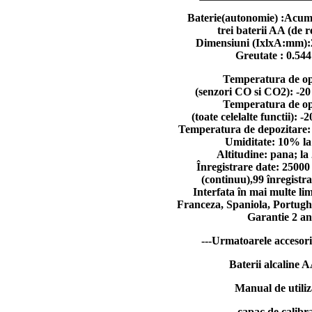
Baterie(autonomie)
:Acumu
trei baterii AA (de 
Dimensiuni
(IxlxA:mm):
Greutate
: 0.54
Temperatura de o
(senzori CO si CO2): -20
Temperatura de o
(toate celelalte functii): -
Temperatura de depozitare: 
Umiditate: 10% l
Altitudine: pana; la
Înregistrare date: 25000 
(continuu),99 înregistrar
Interfata în mai multe li
Franceza, Spaniola, Portug
Garantie 2 an
---Urmatoarele accesorii
Baterii alcaline A
Manual de utili
capac de calibr